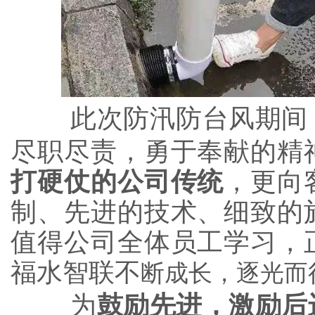
此次防汛防台风期间
尽职尽责，勇于奉献的精
打硬仗的公司传统
，更向
制、先进的技术、细致的
值得公司全体员工学习，
福水智联不
断成长，逐光而
为
鼓励先进，激励后