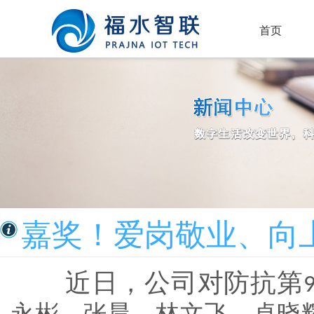
首页
嘉奖！爱岗敬业、向
近日，公司对防抗第